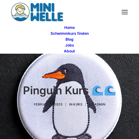
Home
Schwimmkurs finden
Blog
Jobs
About
Pinguin Kurs
FEBRUAR 5, 2025
|
IN
KURS
|
BY
ADMIN